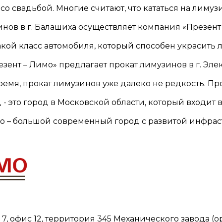
о свадьбой. Многие считают, что кататься на лимузин
узинов в г. Балашиха осуществляет компания «Презент –
 такой класс автомобиля, который способен украсить лю
резент – Лимо» предлагает прокат лимузинов в г. Элект
 время, прокат лимузинов уже далеко не редкость. Прок
ад - это город в Московской области, который входит в.
кино – большой современный город с развитой инфрастр
, 7, офис 12, территория 345 Механического завода 