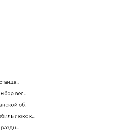
танда...
бор вел...
нской об...
иль люкс к...
раздн...