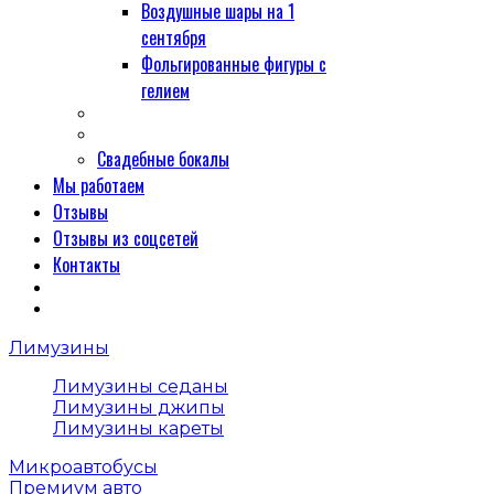
Воздушные шары на 1
сентября
Фольгированные фигуры с
гелием
Свадебные бокалы
Мы работаем
Отзывы
Отзывы из соцсетей
Контакты
Лимузины
Лимузины седаны
Лимузины джипы
Лимузины кареты
Микроавтобусы
Премиум авто