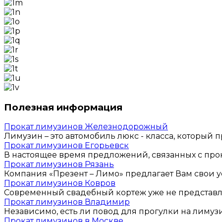
Полезная информация
Прокат лимузинов Железнодорожный
Лимузин – это автомобиль люкс - класса, который п
Прокат лимузинов Егорьевск
В настоящее время предложений, связанных с прока
Прокат лимузинов Рязань
Компания «Презент – Лимо» предлагает Вам свои ус
Прокат лимузинов Ковров
Современный свадебный кортеж уже не представляе
Прокат лимузинов Владимир
Независимо, есть ли повод для прогулки на лимузин
Прокат лимузинов в Москве