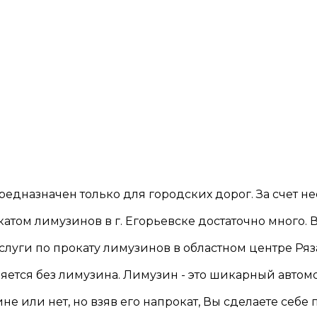
редназначен только для городских дорог. За счет нес
том лимузинов в г. Егорьевске достаточно много. Вы
луги по прокату лимузинов в областном центре Ряза
тся без лимузина. Лимузин - это шикарный автомоб
е или нет, но взяв его напрокат, Вы сделаете себе п