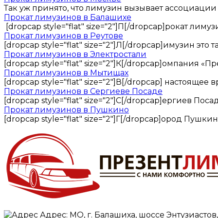
Так уж принято, что лимузин вызывает ассоциации с
Прокат лимузинов в Балашихе
[dropcap style="flat" size="2"]П[/dropcap]рокат лим
Прокат лимузинов в Реутове
[dropcap style="flat" size="2"]Л[/dropcap]имузин это
Прокат лимузинов в Электростали
[dropcap style="flat" size="2"]К[/dropcap]омпания «П
Прокат лимузинов в Мытищах
[dropcap style="flat" size="2"]В[/dropcap] настоящее
Прокат лимузинов в Сергиеве Посаде
[dropcap style="flat" size="2"]С[/dropcap]ергиев Пос
Прокат лимузинов в Пушкино
[dropcap style="flat" size="2"]Г[/dropcap]ород Пуш
Адрес: МО, г. Балашиха, шоссе Энтузиастов