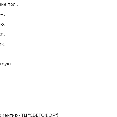
е пол...
...
...
...
...
..
укт...
(ориентир - ТЦ "СВЕТОФОР")