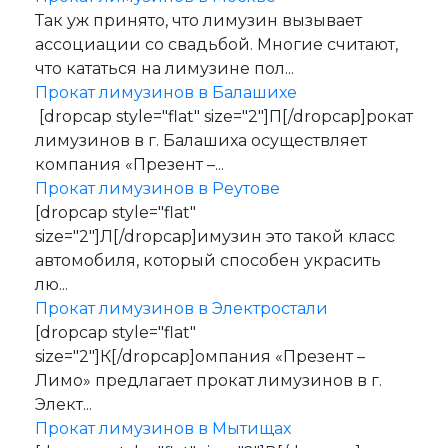
Так уж принято, что лимузин вызывает
ассоциации со свадьбой. Многие считают,
что кататься на лимузине пол...
Прокат лимузинов в Балашихе
[dropcap style="flat" size="2"]П[/dropcap]рокат
лимузинов в г. Балашиха осуществляет
компания «Презент –...
Прокат лимузинов в Реутове
[dropcap style="flat"
size="2"]Л[/dropcap]имузин это такой класс
автомобиля, который способен украсить
лю...
Прокат лимузинов в Электростали
[dropcap style="flat"
size="2"]К[/dropcap]омпания «Презент –
Лимо» предлагает прокат лимузинов в г.
Элект...
Прокат лимузинов в Мытищах