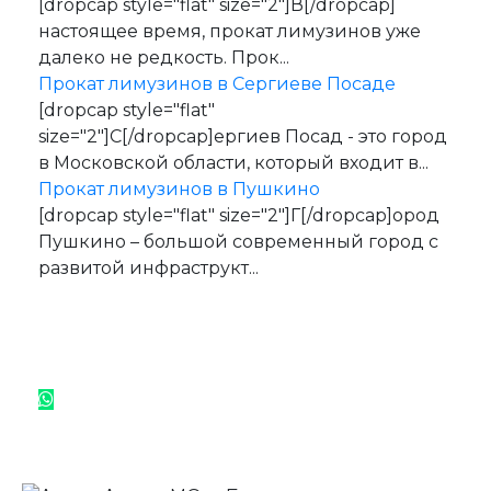
[dropcap style="flat" size="2"]В[/dropcap]
настоящее время, прокат лимузинов уже
далеко не редкость. Прок...
Прокат лимузинов в Сергиеве Посаде
[dropcap style="flat"
size="2"]С[/dropcap]ергиев Посад - это город
в Московской области, который входит в...
Прокат лимузинов в Пушкино
[dropcap style="flat" size="2"]Г[/dropcap]ород
Пушкино – большой современный город с
развитой инфраструкт...